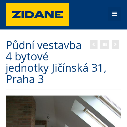
Úvod
Půdní vestavba
Fasády
4 bytové
Rekonstrukce
jednotky Jičínská 31,
Rodinné domy
Praha 3
Kontakt