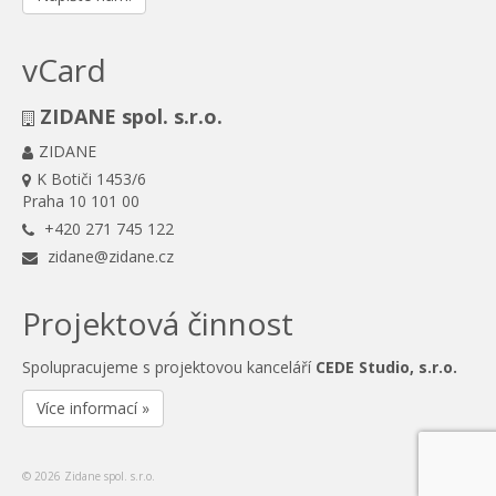
vCard
ZIDANE spol. s.r.o.
ZIDANE
K Botiči 1453/6
Praha 10 101 00
+420 271 745 122
zidane@zidane.cz
Projektová činnost
Spolupracujeme s projektovou kanceláří
CEDE Studio, s.r.o.
Více informací »
© 2026 Zidane spol. s.r.o.