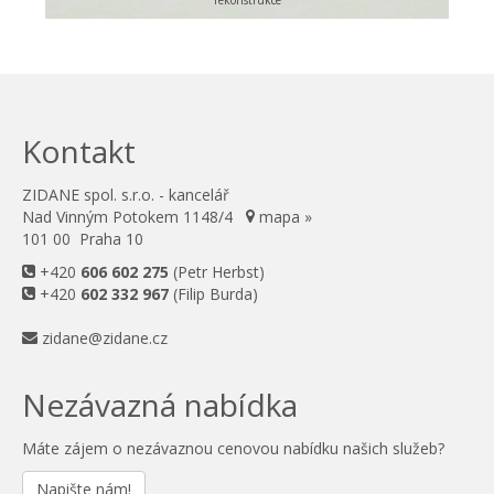
rekonstrukce
Kontakt
ZIDANE spol. s.r.o. - kancelář
Nad Vinným Potokem 1148/4
mapa »
101 00 Praha 10
+420
606 602 275
(Petr Herbst)
+420
602 332 967
(Filip Burda)
zidane@zidane.cz
Nezávazná nabídka
Máte zájem o nezávaznou cenovou nabídku našich služeb?
Napište nám!