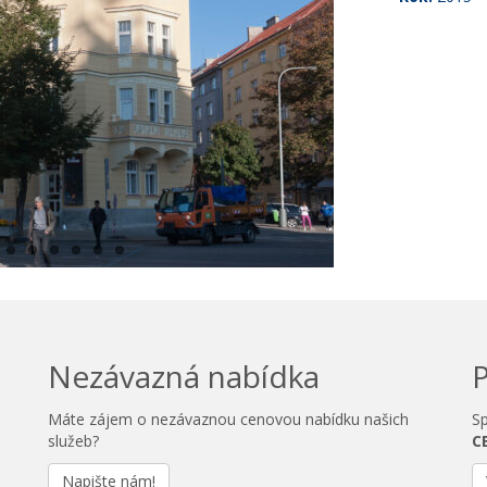
Nezávazná nabídka
P
Máte zájem o nezávaznou cenovou nabídku našich
Sp
služeb?
CE
Napište nám!