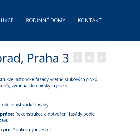
RUKCE
RODINNÉ DOMY
KONTAKT
brad, Praha 3
trukce historické fasády včetně štukových prvků,
konů, výměna klempířských prvků
rukce historické fasády
práce:
Rekonstrukce a dotvoření fasády podle
tavu
o pro:
Soukromý investor