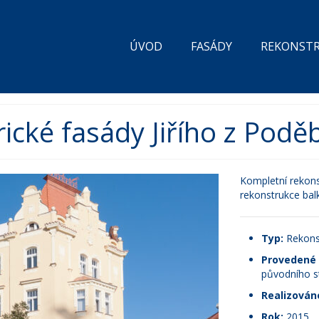
ÚVOD
FASÁDY
REKONST
ické fasády Jiřího z Podě
Kompletní rekons
rekonstrukce bal
Typ:
Rekonst
Provedené 
původního s
Realizován
Rok:
2015