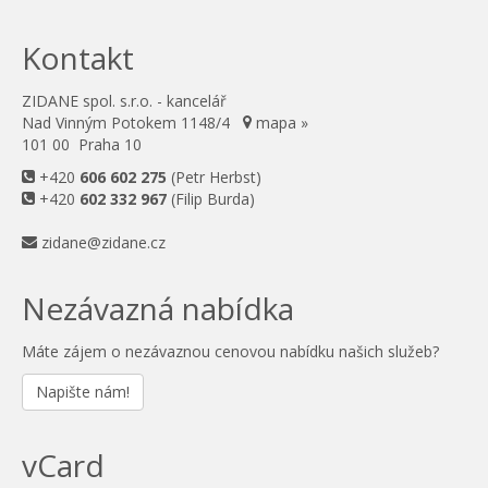
Kontakt
ZIDANE spol. s.r.o. - kancelář
Nad Vinným Potokem 1148/4
mapa »
101 00 Praha 10
+420
606 602 275
(Petr Herbst)
+420
602 332 967
(Filip Burda)
zidane@zidane.cz
Nezávazná nabídka
Máte zájem o nezávaznou cenovou nabídku našich služeb?
Napište nám!
vCard