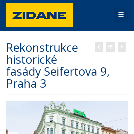
Úvod
Rekonstrukce
Fasády
historické
Rekonstrukce
fasády Seifertova 9,
Rodinné domy
Praha 3
Kontakt