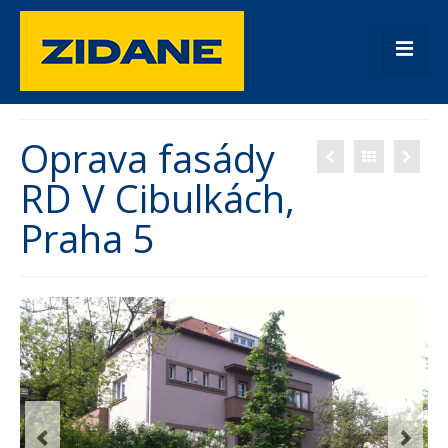
Úvod
Oprava fasády
Fasády
RD V Cibulkách,
Rekonstrukce
Praha 5
Rodinné domy
Kontakt