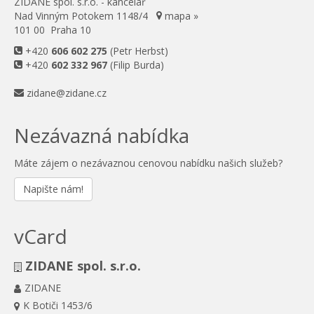
ZIDANE spol. s.r.o. - kancelář
Nad Vinným Potokem 1148/4
mapa »
101 00 Praha 10
+420
606 602 275
(Petr Herbst)
+420
602 332 967
(Filip Burda)
zidane@zidane.cz
Nezávazná nabídka
Máte zájem o nezávaznou cenovou nabídku našich služeb?
Napište nám!
vCard
ZIDANE spol. s.r.o.
ZIDANE
K Botiči 1453/6