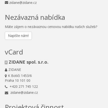
zidane@zidane.cz
Nezávazná nabídka
Máte zájem o nezávaznou cenovou nabídku našich služeb?
Napište nám!
vCard
ZIDANE spol. s.r.o.
ZIDANE
K Botiči 1453/6
Praha 10 101 00
+420 271 745 122
zidane@zidane.cz
Projektová činnost