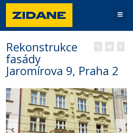
Úvod
Rekonstrukce
Fasády
fasády
Rekonstrukce
Jaromírova 9, Praha 2
Rodinné domy
Kontakt